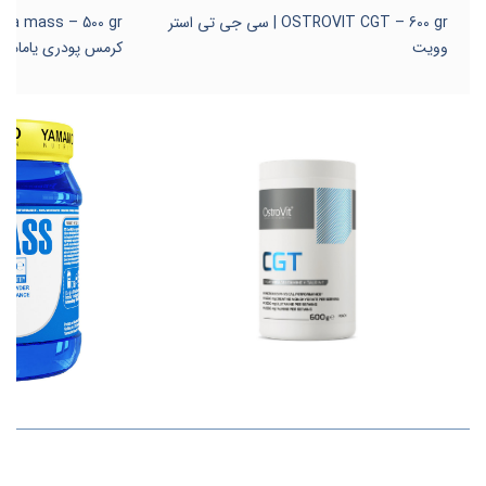
OSTROVIT CGT – 600 gr | سی جی تی استر
وویت
کرمس پودری یاماموت