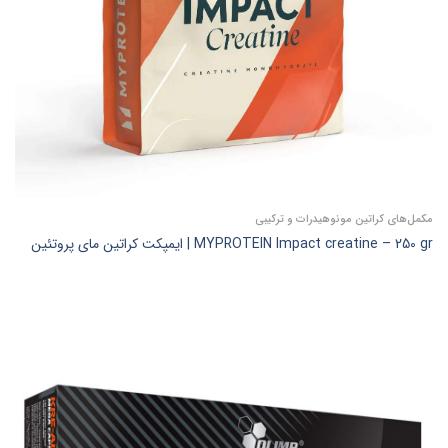
مکمل‌های کراتین مونوهیدرات و ترکیبی
MYPROTEIN Impact creatine – 250 gr | ایمپکت کراتین مای پروتئین