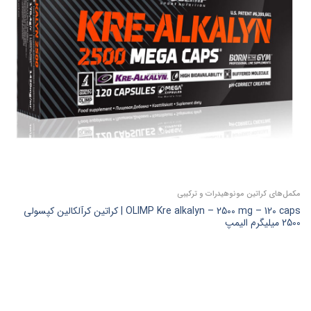
مکمل‌های کراتین مونوهیدرات و ترکیبی
OLIMP Kre alkalyn – 2500 mg – 120 caps | کراتین کرآلکالین کپسولی
2500 میلیگرم الیمپ