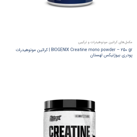
مکمل‌های کراتین مونوهیدرات و ترکیبی
BIOGENIX Creatine mono powder – 250 gr | کراتین مونوهیدرات
پودری بیوژنیکس لهستان