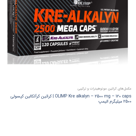
مکمل‌های کراتین مونوهیدرات و ترکیبی
OLIMP Kre alkalyn – 2500 mg – 120 caps | کراتین کرآلکالین کپسولی
2500 میلیگرم الیمپ