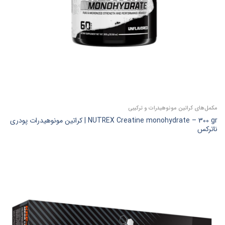
مکمل‌های کراتین مونوهیدرات و ترکیبی
NUTREX Creatine monohydrate – 300 gr | کراتین مونوهیدرات پودری
ناترکس