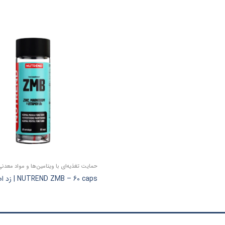
حمایت تغذیه‌ای با ویتامین‌ها و مواد معدن
NUTREND ZMB – 60 caps | زد ام بی ناترند