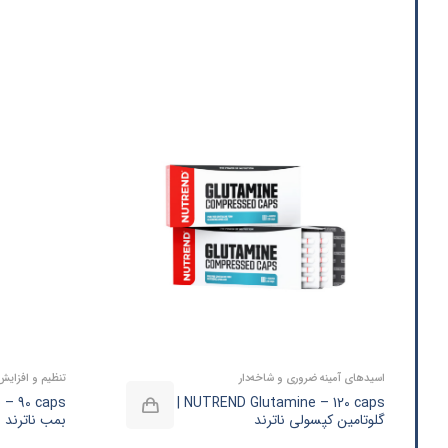
اسیدهای آمینه ضروری و شاخه‌دار
تنظیم و افزای
NUTREND Glutamine – 120 caps |
گلوتامین کپسولی ناترند
بمب ناترند