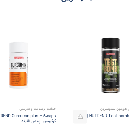
ش هورمون تستوسترون
حمایت از سلامت و تندرستی
NUTREND Test bomb – 90 caps | تست
کرکیومین پلاس ناترند