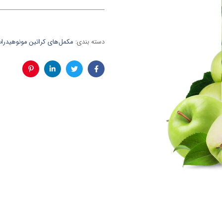
دسته بندی:
مکمل‌های کراتین مونوهیدرات
فیس
توئیتر
لینکدین
پینترست
بوک