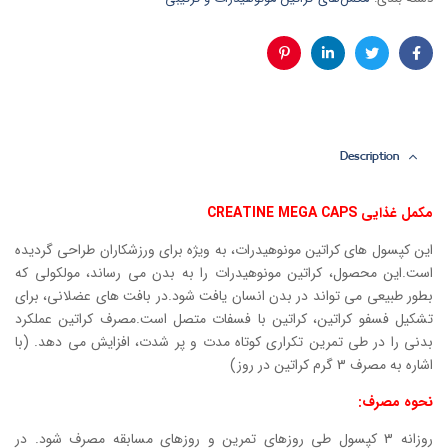
فیس
توئیتر
لینکدین
پینترست
بوک
Description
مکمل غذایی CREATINE MEGA CAPS
این کپسول های کراتین مونوهیدرات، به ویژه برای ورزشکاران طراحی گردیده
است.این محصول، کراتین مونوهیدرات را به بدن می رساند، مولکولی که
بطور طبیعی می تواند در بدن انسان یافت شود.در بافت های عضلانی، برای
تشکیل فسفو کراتین، کراتین با فسفات متصل است.مصرف کراتین عملکرد
بدنی را در طی تمرین تکراری کوتاه مدت و پر شدت، افزایش می دهد. (با
اشاره به مصرف 3 گرم کراتین در روز)
نحوه مصرف:
روزانه 3 کپسول طی روزهای تمرین و روزهای مسابقه مصرف شود. در