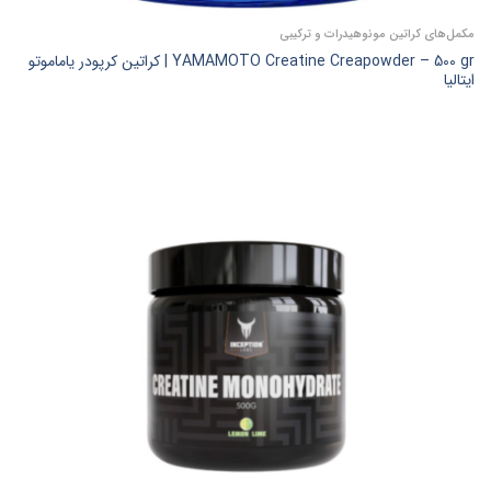
مکمل‌های کراتین مونوهیدرات و ترکیبی
YAMAMOTO Creatine Creapowder – 500 gr | کراتین کرپودر یاماموتو
ایتالیا