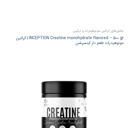
مکمل‌های کراتین مونوهیدرات و ترکیبی
INCEPTION Creatine monohydrate flavored – 500 gr | کراتین
مونوهیدرات طعم دار اینسپشن