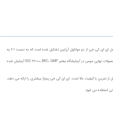
مکمل ای ای کی جی اپلاید نوتریشن (آرژنین آلفا کتوگلوتارات) از اسید آمینه آرژنین تشکیل شده است که به یک مولکول آلفا-کتوگلوتارات متصل شده است. مکمل ای ای کی جی از دو مولکول آرژنین تشکیل شده است که به نسبت 2:1 به
هر عنصر موجود در این مکمل از برند اپلاید نوتریشن قبل از تولید تحت یک برنامه نظارت شده تحت بررسی و آزمایش دقیق برای مواد ممنوعه قرار می گیرد. محصولات نهایی سپس در آزمایشگاه معتبر ISO 22000، BRC، GMP آزمایش شده
از تمرین با کیفیت بالا است. ای ای کی جی پمپاژ بیشتری را ارائه می دهد،
نی استفاده می شود.