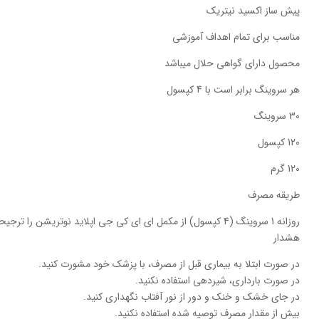
پیش ساز اکسید نیتریک
مناسب برای تمام اهداف آموزشی
محصول دارای گواهی حلال میباشد
هر سروینگ برابر است با 4 کپسول
30 سروینگ
120 کپسول
120 گرم
طریقه مصرف
روزانه 1 سروینگ (4 کپسول) از مکمل ای ای کی جی اپلاید نوتریشن را ترجیحاً 1 ساعت قبل از تمرین یا صبح با معده خالی مصرف کنید.
هشدار
در صورت ابتلا به بیماری قبل از مصرف، با پزشک خود مشورت کنید.
در صورت بارداری، شیردهی استفاده نکنید.
در جای خشک و خنک و دور از نور آفتاب نگهداری کنید.
بیش از مقدار مصرف توصیه شده استفاده نکنید.