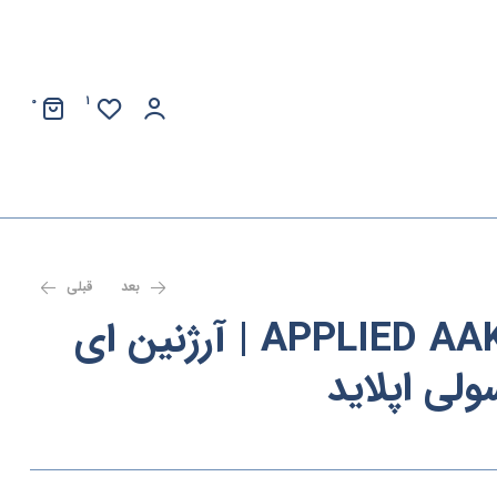
0
1
بعد
قبلی
APPLIED AAKG – 120 caps | آرژنین ای
لی اپلاید