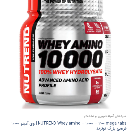
اسیدهای آمینه ضروری و شاخه‌دار
NUTREND Whey amino – 10000 – 300 mega tabs | وی آمینو 10000
قرصی بزرگ نوترند