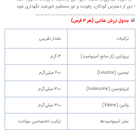
• دور از دسترس کودکان، رطوبت و نور مستقیم خورشید نگهداری شود.
________________________________________
جدول ارزش غذایی (هر 3 قرص)
ترکیبات
مقدار تقریبی
پروتئین (از منابع آمینواسید)
3 گرم
لوسین (Leucine)
600 میلی‌گرم
ایزولوسین (Isoleucine)
300 میلی‌گرم
والین (Valine)
300 میلی‌گرم
سایر آمینواسیدها
ترکیب اختصاصی موتانت