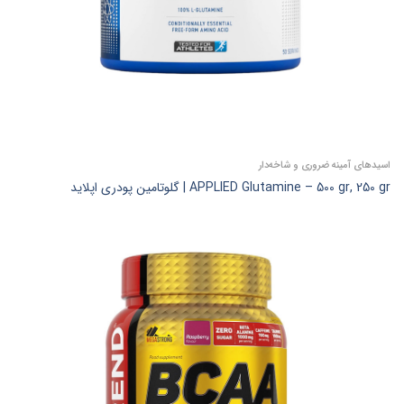
اسیدهای آمینه ضروری و شاخه‌دار
APPLIED Glutamine – 500 gr, 250 gr | گلوتامین پودری اپلاید