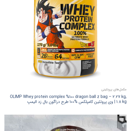
مکمل‌های پروتئینی
OLIMP Whey protein complex %100 dragon ball z bag – 2.27 kg,
1.8 kg | وی پروتئین کامپلکس %100 طرح دراگون بال زد الیمپ