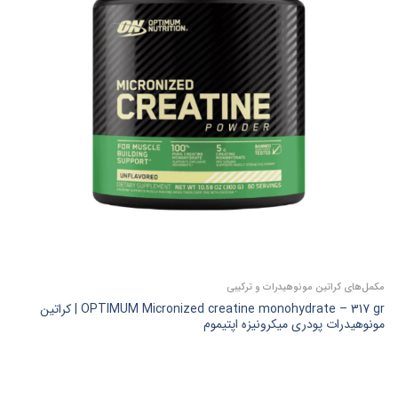
مکمل‌های کراتین مونوهیدرات و ترکیبی
OPTIMUM Micronized creatine monohydrate – 317 gr | کراتین
مونوهیدرات پودری میکرونیزه اپتیموم