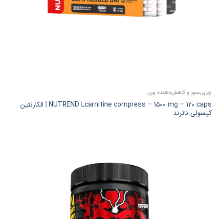
چربی‌سوز و کاهش‌دهنده وزن
NUTREND Lcarnitine compress – 1500 mg – 120 caps | الکارنتین
کپسولی ناترند