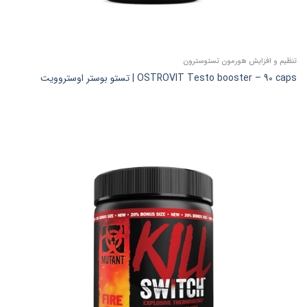
تنظیم و افزایش هورمون تستوسترون
OSTROVIT Testo booster – 90 caps | تستو بوستر اوستروویت