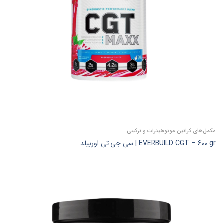
مکمل‌های کراتین مونوهیدرات و ترکیبی
EVERBUILD CGT – 600 gr | سی جی تی اوربیلد