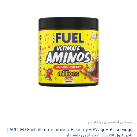
اسیدهای آمینه ضروری و شاخه‌دار
APPLIED Fuel ultimate aminos + energy – 270 gr – 30 servings |
بادی فیول آلتیمیت آمینو انرژی طعم دار