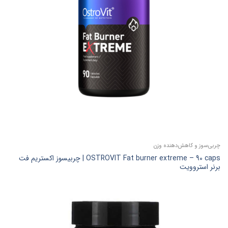
چربی‌سوز و کاهش‌دهنده وزن
OSTROVIT Fat burner extreme – 90 caps | چربیسوز اکستریم فت
برنر استروویت