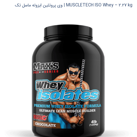
MUSCLETECH ISO Whey – 2.27 kg | وی پروتئین ایزوله ماسل تک