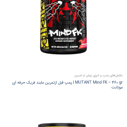
مکمل‌های پمپ و انرژی پیش‌ از تمرین
MUTANT Mind FK – 460 gr | پمپ قبل ازتمرین مایند فریک حرفه ای
موتانت