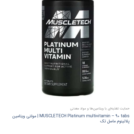
حمایت تغذیه‌ای با ویتامین‌ها و مواد معدنی
MUSCLETECH Platinum multivitamin – 90 tabs | مولتی ویتامین
پلاتینوم ماسل تک