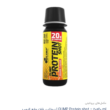
مکمل‌های پروتئینی
OLIMP Protein shot – 20×60 ml | پروتئین شات مایع الیمپ