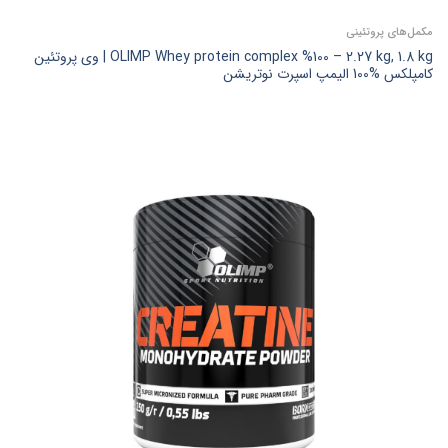
مکمل‌های پروتئینی
OLIMP Whey protein complex %100 – 2.27 kg, 1.8 kg | وی پروتئین
کامپلکس %100 الیمپ اسپرت نوتریشن