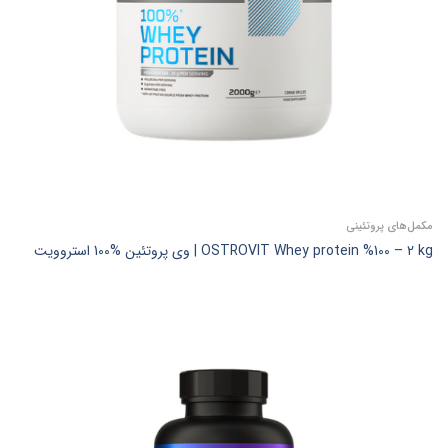
مکمل‌های پروتئینی
OSTROVIT Whey protein %100 – 2 kg | وی پروتئین %100 استروویت