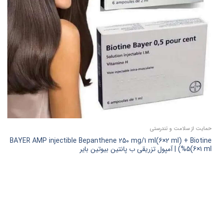
حمایت از سلامت و تندرستی
BAYER AMP injectible Bepanthene 250 mg/1 ml(6×2 ml) + Biotine
%5(6×1 ml) | آمپول تزریقی ب پانتین بیوتین بایر