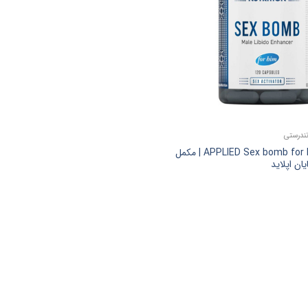
ندرستی
APPLIED Sex bomb for him – 120 caps | مکمل
یان اپلاید