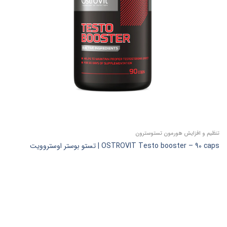
تنظیم و افزایش هورمون تستوسترون
OSTROVIT Testo booster – 90 caps | تستو بوستر اوستروویت