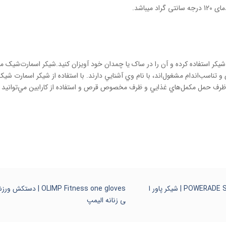
یباشد.
از ظرف حمل مکمل‌هاي غذايي و ظرف مخصوص قرص و استفاده از کارابين مي‌توانيد س
POWERADE SHAKER – 700 ml | شیکر پاور ا
OLIMP Fitness one gloves | دستکش ور
ی زنانه الیمپ