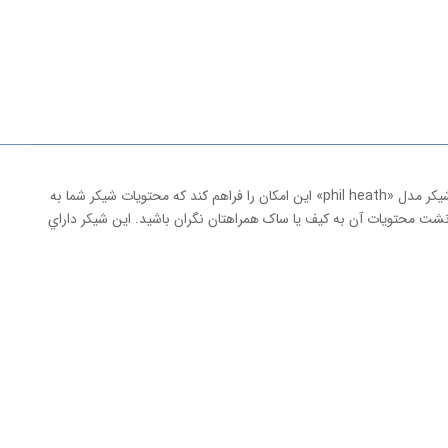
يکي از مشکلات همراه‌داشتن شيکر در باشگاه‌هاي ورزشي، نشت‌کردن محتويات آن به داخل ساک يا کيف است. همين امر سبب شده کمپاني «اسمارت شيک» در شيکر مدل «phil heath» اين امکان را فراهم کند که محتويات شيکر شما به
ت محتويات آن به کيف يا ساک همراهتان نگران باشيد. اين شيکر داراي