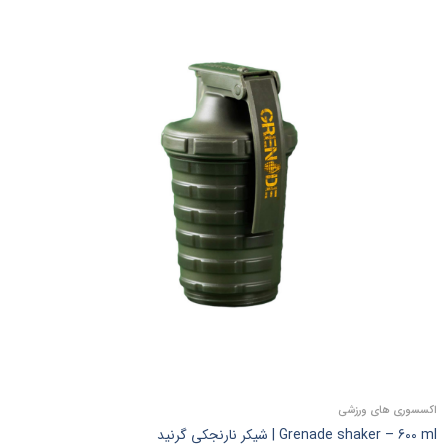
اکسسوری‌ های ورزشی
Grenade shaker – 600 ml | شیکر نارنجکی گرنید