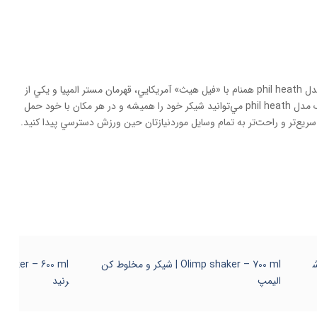
اگر دوست داشتيد شيکرتان دردسترس باشد، مي‌توانيد از کارابين قرارگرفته در شيکر استفاده کرده و آن را در ساک يا چمدان خود آويزان کنيد.شيکر اسمارت‌شيک مدل phil heath همنام با «فیل هیث» آمريکايي، قهرمان مستر المپيا و يکي از
بدن‌سازان بزرگ تمام دوران است که بسياري از کساني که به ورزش بدن‌سازي و تناسب‌اندام مشغول‌اند، با نام وي آشنايي دارند. با استفاده از شيکر اسمارت شيک مدل phil heath مي‌توانيد شيکر خود را هميشه و در هر مکان با خود حمل
ريع‌تر و راحت‌تر به تمام وسايل موردنيازتان حين ورزش دسترسي پيدا کنيد.
زش
Olimp shaker – 700 ml | شیکر و مخلوط کن
الیمپ
رنید