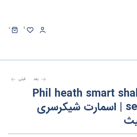
0
1
بعد
قبلی
Phil heath smart sha
series – 800 ml | اسمارت شیکرسری
یث