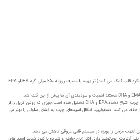
OMEGA KRILL نوعی مکمل غذایی بر پایه امگاه ۳، اسید های چرب به خصوص EPA و DHA موجود در روغن کریل قطبی است. EPA و DHA به نرمال سازی عملکرد قلب کمک می کنند(اثر بهینه با مصرف روزانه 250 میلی گرم DHAو EPA
کریل(krill)،بزرگترین توده زیستی این سیاره را تشکیل می دهد و به عنوان یکی از پایدار ترین مواد در طبیعت می باشد. روغن کریل به طور عمده از اسید های چرب اشباع نشده،EPA و DHA تشکیل شده است.چیزی که روغن کریل را از
ا حفظ می کنند. فسفولیپید انتقال اسیدهای چرب به غشای سلولی را بهتر می
پلی آرتریت روماتوئید دارد. اکثر زنان حامله و شیرده با کبود شدید اسید های