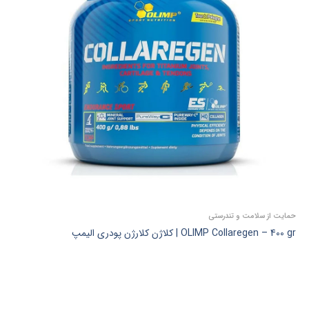
حمایت از سلامت و تندرستی
OLIMP Collaregen – 400 gr | کلاژن کلارژن پودری الیمپ