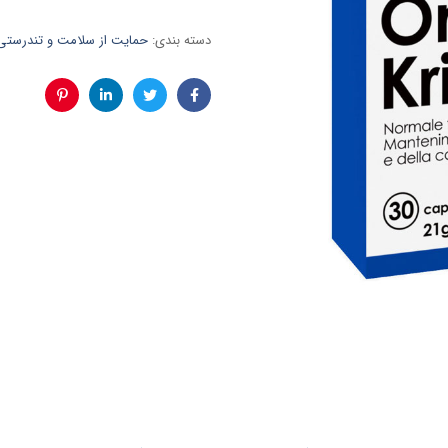
دسته بندی:
حمایت از سلامت و تندرستی
فیس
توئیتر
لینکدین
پینترست
بوک