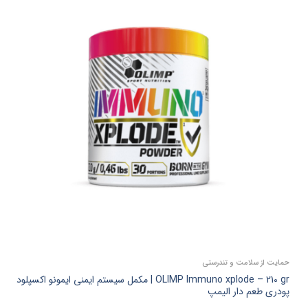
حمایت از سلامت و تندرستی
OLIMP Immuno xplode – 210 gr | مکمل سیستم ایمنی ایمونو اکسپلود
پودری طعم دار الیمپ