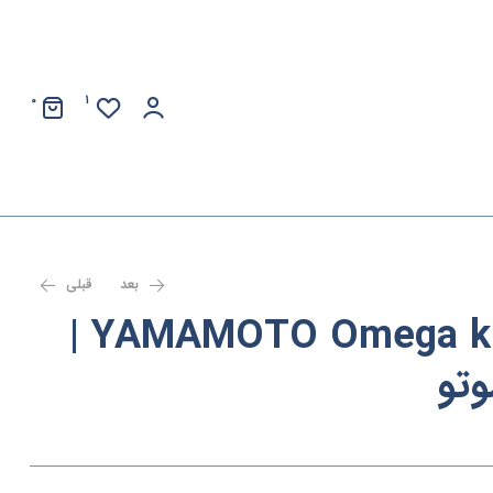
0
1
بعد
قبلی
YAMAMOTO Omega krill – 30 caps |
وتو