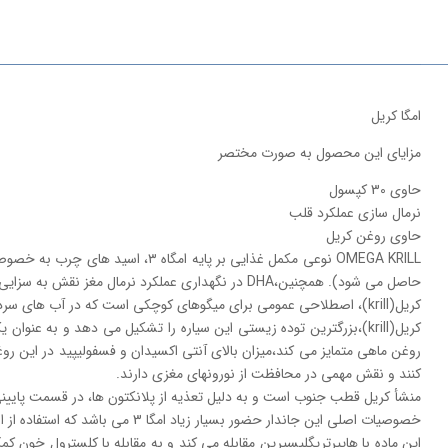
امگا کریل
مزایای این محصول به صورت مختصر
حاوی 30 کپسول
نرمال سازی عملکرد قلب
حاوی روغن کریل
حاصل می شود). همچنین،DHA در نگهداری عملکرد نرمال مغز نقش به سزایی دارد.
کریل(krill)، اصطلاحی عمومی برای میگوهای کوچکی است که در آب های سرد فطب جنوب یافت می شوند.این میگوها سرشار از امگا-۳ و اسید های چرب مانند EMA و DHA هستند اهمیت و سودمندی آن ها پیش از این گفته شد.
روغن ماهی متمایز می کند،میزان بالای آنتی اکسیدان و فسفولیپید در این ر
کنند و نقش مهمی در محافظت از نورونهای مغزی دارند.
منشأ کریل قطب جنوب است و به دلیل تعذیه از پلانکتون ها، در قسمت پایینی
خصوصیات اصلی این جاندار حضور بسیار زیاد امگا 3 می باشد که استفاده از ان از سلامت بدن محافظت می کند. بر اساس تعداد بیشماری از تحقیقات،روغن کریل،التهاب مزمن را بویژه در سیستم قلبی عروقی کاهش می دهد.
این ماده با هایپرتریگلیسیرین مقابله می کند و به مقابله با کلسترول خون کمک