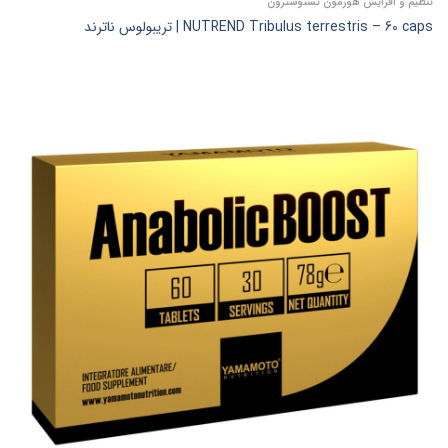
تنظیم و افزایش هورمون تستوسترون
NUTREND Tribulus terrestris – 60 caps | تریبولوس ناترند