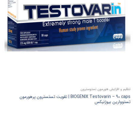
تنظیم و افزایش هورمون تستوسترون
BIOGENIX Testovarin – 90 caps | تقویت تستسترون پرهورمون
تستووارین بیوژنیکس