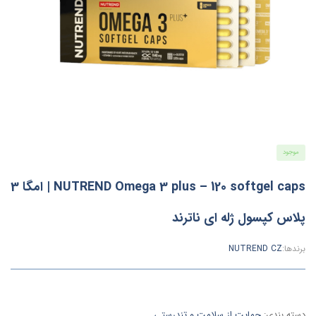
موجود
NUTREND Omega 3 plus – 120 softgel caps | امگا 3
پلاس کپسول ژله ای ناترند
برندها:
NUTREND CZ
دسته بندی:
حمایت از سلامت و تندرستی