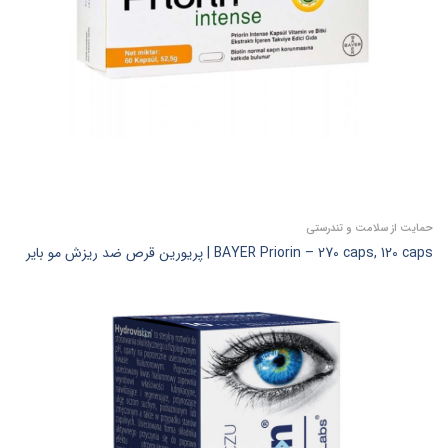
حمایت از سلامت و تندرستی
BAYER Priorin – 270 caps, 120 caps | پریورین قرص ضد ریزش مو بایر