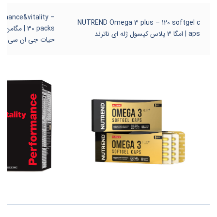
mance&vitality –
NUTREND Omega 3 plus – 120 softgel c
30 packs | مگ
aps | امگا 3 پلاس کپسول ژله ای ناترند
حیات جی ان سی