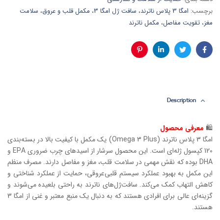
برچسب:
امگا 3 پلاس ناترند، سافت ژل امگا 3، مکمل قلب و عروق، سلامت
مغز، تقویت مفاصل، مکمل ناترند
فیس
توئیتر
لینکدین
پینترست
بوک
Description
🛍
معرفی محصول
امگا 3 پلاس ناترند (Omega 3 Plus) یک مکمل با کیفیت بالا در بسته‌بندی
120 کپسول ژله‌ای است. این محصول سرشار از اسیدهای چرب ضروری EPA و
DHA بوده که نقش مهمی در سلامت قلب، مغز و مفاصل دارند. مصرف منظم
این مکمل به بهبود عملکرد سیستم قلبی‌عروقی، حمایت از عملکرد شناختی و
کاهش التهاب کمک می‌کند. سافت‌ژل‌های ناترند به راحتی بلعیده می‌شوند و
گزینه‌ای عالی برای افرادی هستند که به دنبال یک منبع معتبر و غنی از امگا 3
هستند.
________________________________________