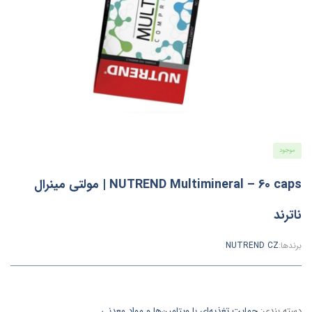
موجود
NUTREND Multimineral – 60 caps | مولتی مینرال
ناترند
برندها:
NUTREND CZ
دسته بندی:
حمایت تغذیه‌ای با ویتامین‌ها و مواد معدنی