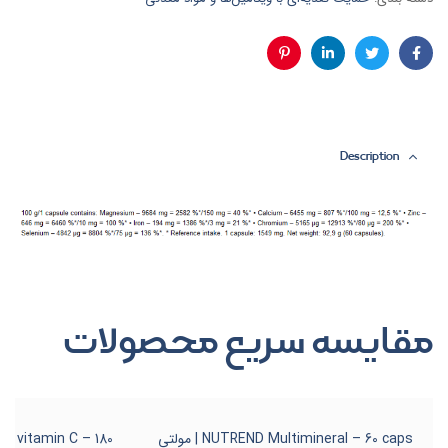
فیس
توئیتر
لینکدین
پینترست
بوک
Description
مقایسه سریع محصولات
NUTREND Multimineral – 60 caps | مولتی
 vitamin C – 180