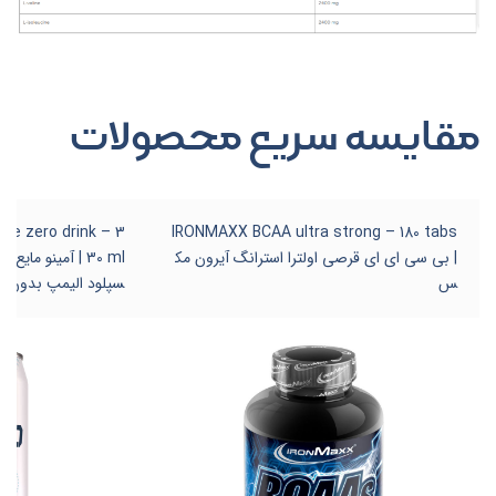
مقایسه سریع محصولات
de zero drink – 3
IRONMAXX BCAA ultra strong – 180 tabs
| بی سی ای ای قرصی اولترا استرانگ آیرون مک
30 ml | آمینو ما
س
سپلود الیمپ بدون ش