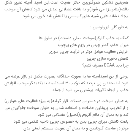
همچنین تشکیل هموگلوبین حائز اهمیت است.این اسید آمینه تغییر شکل
یافته(متابولیزه می شود)و به بافت عضلانی تبدیل می شود.کاهش آن موجب
ایجاد نشانه هایی شبیه هایپوگلیسمی یا کاهش قند خون می شود.
به طور کلی ایزولوسین :
کمک به جذب گلوکز(سوخت اصلی عضلات) در سلول ها
میزان جذب کمتر چربی در رژیم های پرچرب
افزایش فعالیت عوامل موثر در فرآیند چربی سوزی
کاهش ذخیره سازی چربی
چرا باید BCAA مصرف کنیم؟
برخی از این اسیدآمینه ها به صورت جداگانه بصورت مکمل در بازار عرضه می
شود اما محققان پی بردند که ترکیب 3 اسیدآمینه با یکدیدگر موجب افزایش
جذب و ایجاد تاثیرات بیشتری می شود از جمله:
به عنوان سوخت در دسترس عضلات قرار گرفته(به ویژه فعالیت های هوازی)
و از تخریب پروتئین عضلات و استفاده شدن به عنوان سوخت جلوگیری می
کند و به دنبال آن مانع آتروفی(تحلیل) عضلانی می شود
باعث کاهش میزان چربی بدن به خصوص چربی ناحیه شکمی می شود
موثر در ساخت گلوتامین و به دنبال آن تقویت سیستم ایمنی بدن