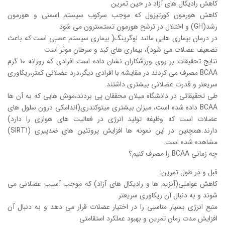
کاهش رادیکال های آزاد در حین تمرین
کاهش هورمون کورتیزول که موجب سرکوب سیستم اسمنی و هورمون
رشد(GH) و اختلال در ترشح هورمون تستسترون می شود
در درمان بیماری هایی مانند لوگرینگ( بیماری سیستم عصبی است که باعث
تضعیف عضلات می شود)، بیماری های کبد و سرطان موثر است
نتایج تحقیقات بر روی ورزشکاران نشان داده است افرادی که روزانه 10 گرم
BCAA مصرف می کردند در مقایشه با افرادی دیگر،درد عضلانی کمتر،ریکاوری
سریعتر و قدرت عضلانی بیشتری داشتند.
طی تحقیقاتی در دانشگاه میلان محققان پی بردند،موش هایی که به آن ها
BCAA داده شده است، میزان بیشتری میتوکندری(اندامکی درون سلول های
عضلات است که وظیفه تولید انرژی در فعالیت های هوازی را دارد)
دارند.همچنین در این نمونه ها افزایش پروتئین های ضدپیری (SIRT1)
مشاهده شده است.
چه زمانی BCAA را مصرف کنیم؟
قبل و در طول تمرین:
کاهش عواملی(آنزیم ها و رادیکال های آزاد) که موجب آسیب عضلانی می
شوند و به دنبال آن ریکاوری سریعتر
منبع انرژی بسیار مناسبی را در اختیار عضلات قرار می دهد و به دنبال آن
افزایش مدت زمان تمرین و بهبود عملکرد استقامتی