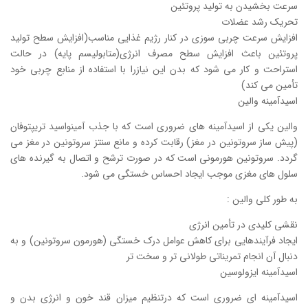
سرعت بخشیدن به تولید پروتئین
تحریک رشد عضلات
افزایش سرعت چربی سوزی در کنار رژیم غذایی مناسب(افزایش سطح تولید
پروتئین باعث افزایش سطح مصرف انرژی(متابولیسم پایه) در حالت
استراحت و کار می شود که بدن این نیازرا با استفاده از منابع چربی خود
تأمین می کند)
اسیدآمینه والین
والین یکی از اسیدآمینه های ضروری است که با جذب آمینواسید تریپتوفان
(پیش ساز سروتونین در مغز) رقابت کرده و مانع سنتز سروتونین در مغز می
گردد. سروتونین هورمونی است که در صورت ترشح و اتصال به گیرنده های
سلول های مغزی موجب ایجاد احساس خستگی می شود.
به طور کلی والین :
نقشی کلیدی در تأمین انرژی
ایجاد فرآیندهایی برای کاهش عوامل درک خستگی (هورمون سروتونین) و به
دنبال آن انجام تمریناتی طولانی تر و سخت تر
اسیدآمینه ایزولوسین
اسیدآمینه ای ضروری است که درتنظیم میزان قند خون و انرژی بدن و