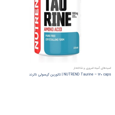
اسیدهای آمینه ضروری و شاخه‌دار
NUTREND Taurine – 120 caps | تائورین کپسولی ناترند