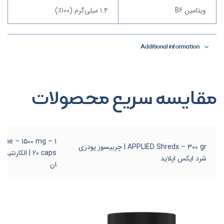
ویتامین B6
۱.۴ میلی‌گرم (۱۰۰٪)
Additional information
مقایسه سریع محصولات
eme – 1500 mg – 1
APPLIED Shredx – 300 gr | چربیسوز پودری
20 caps | الکا
شرد ایکس اپلاید
ان