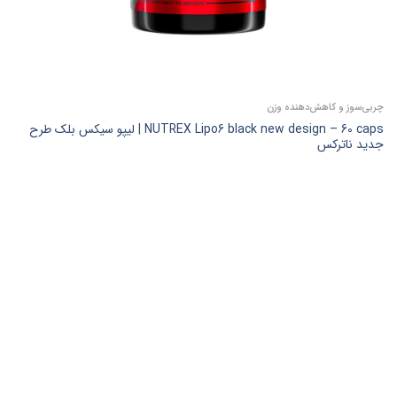
چربی‌سوز و کاهش‌دهنده وزن
NUTREX Lipo6 black new design – 60 caps | لیپو سیکس بلک طرح
جدید ناترکس