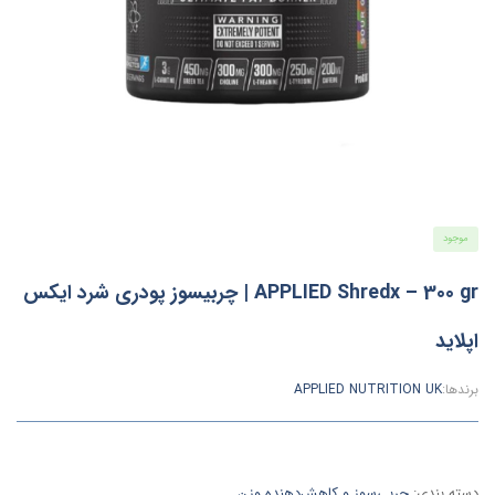
موجود
APPLIED Shredx – 300 gr | چربیسوز پودری شرد ایکس
اپلاید
برندها:
APPLIED NUTRITION UK
دسته بندی:
چربی‌سوز و کاهش‌دهنده وزن