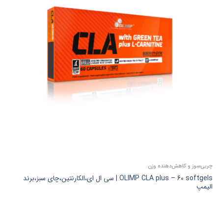
چربی‌سوز و کاهش‌دهنده وزن
OLIMP CLA plus – 60 softgels | سی ال ای،الکارنتین،چای سبز،برند
الیمپ