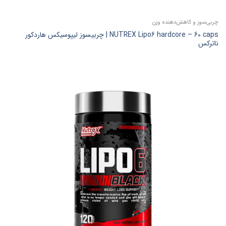
چربی‌سوز و کاهش‌دهنده وزن
NUTREX Lipo6 hardcore – 60 caps | چربیسوز لیپوسیکس هاردکور
ناترکس