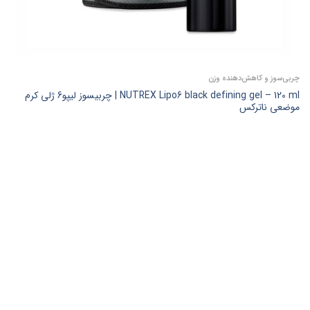
چربی‌سوز و کاهش‌دهنده وزن
NUTREX Lipo6 black defining gel – 120 ml | چربیسوز لیپو6 ژلی کرم
موضعی ناترکس