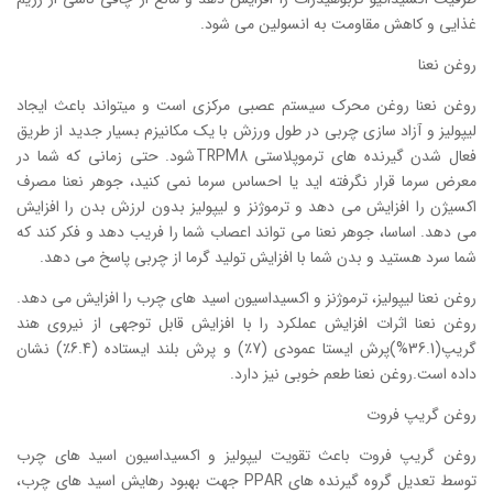
غذایی و کاهش مقاومت به انسولین می شود.
روغن نعنا
روغن نعنا روغن محرک سیستم عصبی مرکزی است و میتواند باعث ایجاد
لیپولیز و آزاد سازی چربی در طول ورزش با یک مکانیزم بسیار جدید از طریق
فعال شدن گیرنده های ترموپلاستی TRPM8شود. حتی زمانی که شما در
معرض سرما قرار نگرفته اید یا احساس سرما نمی کنید، جوهر نعنا مصرف
اکسیژن را افزایش می دهد و ترموژنز و لیپولیز بدون لرزش بدن را افزایش
می دهد. اساسا، جوهر نعنا می تواند اعصاب شما را فریب دهد و فکر کند که
شما سرد هستید و بدن شما با افزایش تولید گرما از چربی پاسخ می دهد.
روغن نعنا لیپولیز، ترموژنز و اکسیداسیون اسید های چرب را افزایش می دهد.
روغن نعنا اثرات افزایش عملکرد را با افزایش قابل توجهی از نیروی هند
گریپ(36.1%)پرش ایستا عمودی (7٪) و پرش بلند ایستاده (6.4٪) نشان
داده است.روغن نعنا طعم خوبی نیز دارد.
روغن گریپ فروت
روغن گریپ فروت باعث تقویت لیپولیز و اکسیداسیون اسید های چرب
توسط تعدیل گروه گیرنده های PPAR جهت بهبود رهایش اسید های چرب،