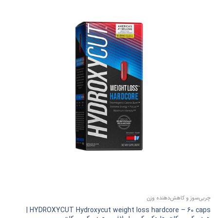
چربی‌سوز و کاهش‌دهنده وزن
HYDROXYCUT Hydroxycut weight loss hardcore – 60 caps |