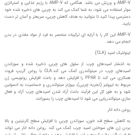
AMP-V و ورزش می باشد. هنگامی که AMP-V با رژیم غذایی و استراتژی
موثر استفاده می شود، به شما کمک می کند به چربی های ذخیره شده خود
دسترسی پیدا کنید تا بتوانید به هدف کاهش چربی، سریعتر و آسان تر دست
یابید.
AMP-V این کار را با آرایه ای ترکیبات منحصر به فرد از مواد مغذی در بدن
انجام می دهد.
لینولئیک اسید (CLA)
به انتشار اسیدهای چرب از سلول های چربی ذخیره شده و سوزاندن
اسیدهای چرب در میتوکندری کمک می کند.CLA با روغن گریپ فروت
همکاری می کند تا PPAR را افزایش دهد و باعث افزایش رونویسی ژن
مربوط به لیپولیز (تجزیه چربی)، بیوژنز میتوکندری و حساسیت به انسولین
شود و به طور کل این فرآیند باعث آزاد شدن اسیدهای چرب آزاد و فعال
سازی میتوکندریایی می شود تا اسیدهای چرب را بسوزانند.
روغن دانه انار
به کاهش سطح قند خون، سوزاندن چربی با افزایش سطح کارنیتین و بالا
بردن ژن های سوختن اسید چرب کمک می کند. روغن دانه انار می تواند
ظرفیت اکسیداتیو کربوهیدرات را افزایش دهد و مانع از چاقی ناشی از رژیم