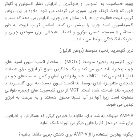
بهبود حساسیت به انسولین و جلوگیری از افزایش فشار انسولین و گلوکز
خون که باعث توقف چربی سوزی می گردند، می شود. علاوه بر این، روغن
گریپ فروت فعالیت ژن ها را در سلول های چربی افزایش می دهد که سنتز و
اکسیداسیون اسید چرب را بیشتر می کنند. اسانس گریپ فروت به طور
مستقیم با سیستم عصبی مرکزی و اعصاب هیجانی برای سوختن چربی و
تحریک انگیختگی مرتبط می باشد.
تری گلیسرید زنجیره متوسط (روغن نارگیل)
تری گلیسرید زنجیره متوسط (MCTs) از ساختار اکسیداسیون اسید های
چرب زنجیره بلند عبور می کند و یک جایگزین سریع تر انرژی برای عضلات
فعال فراهم می کند. MCT با هیدرولیزشدن آسان و کامل به اسیدهای چرب و
همچنین متابولیزه شدن توسط بتا اکسیداسیون نسبت به تری گلیسیرید با
زنجیره بلند شناخته شده است. MCT از تری گلیسیرید های زنجیره طولانی
متفاوت است زیرا آنها در آب نسبتا محلول هستند و به سرعت به انرژی
تبدیل می شوند.
AMP-V میتواند به شما برای مقابله با خوردن کیکی که همکارتان یا اطرافیان
برای شما در محل کار یا جایی دیگر می آورند،کمک نماید.
چگونه بهترین استفاده را از AMP-V برای کاهش چربی داشته باشیم؟