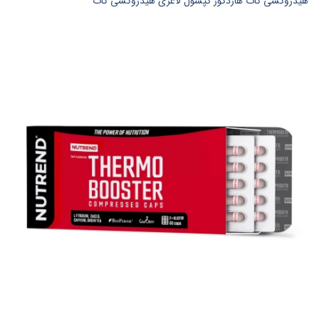
هیدروکسی کات هاردکور کپسول لاغری هیدروکسی کات