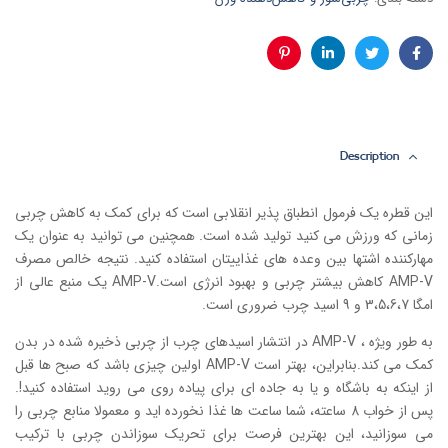
فیس
توئیتر
لینکدین
پینترست
بوک
Description
این قطره یک فرمول انطباق پذیر انقلابی است که برای کمک به کاهش چربی
زمانی که ورزش می کنید تولید شده است. همچنین می توانید به عنوان یک
مهارکننده اشتها بین وعده های غذاییتان استفاده کنید. نتیجه خالص مصرف
AMP-V کاهش بیشتر چربی و بهبود انرژی است.AMP-V یک منبع عالی از
امگا 3،5،6،7 و 9 اسید چرب ضروری است.
به طور ویژه ، AMP-V در انتشار اسیدهای چرب از چربی ذخیره شده در بدن
کمک می کند.بنابراین، بهتر است AMP-V اولین چیزی باشد که صبح ها قبل
از اینکه به باشگاه و یا به جاده ای برای پیاده روی می روید استفاده کنید!.
پس از خواب 8 ساعته، شما ساعت ها غذا نخورده اید و معمولا منابع چربی را
می سوزانید، این بهترین فرصت برای تحریک سوزاندن چربی با ترکیب