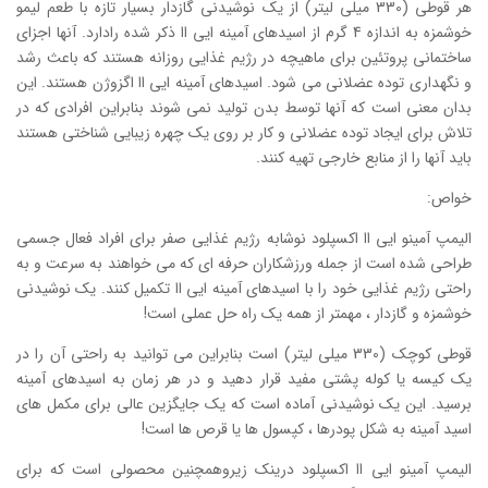
هر قوطی (330 میلی لیتر) از یک نوشیدنی گازدار بسیار تازه با طعم لیمو
خوشمزه به اندازه 4 گرم از اسیدهای آمینه ایی اا ذکر شده رادارد. آنها اجزای
ساختمانی پروتئین برای ماهیچه در رژیم غذایی روزانه هستند که باعث رشد
و نگهداری توده عضلانی می شود. اسیدهای آمینه ایی اا اگزوژن هستند. این
بدان معنی است که آنها توسط بدن تولید نمی شوند بنابراین افرادی که در
تلاش برای ایجاد توده عضلانی و کار بر روی یک چهره زیبایی شناختی هستند
باید آنها را از منابع خارجی تهیه کنند.
خواص:
الیمپ آمینو ایی اا اکسپلود نوشابه رژیم غذایی صفر برای افراد فعال جسمی
طراحی شده است از جمله ورزشکاران حرفه ای که می خواهند به سرعت و به
راحتی رژیم غذایی خود را با اسیدهای آمینه ایی اا تکمیل کنند. یک نوشیدنی
خوشمزه و گازدار ، مهمتر از همه یک راه حل عملی است!
قوطی کوچک (330 میلی لیتر) است بنابراین می توانید به راحتی آن را در
یک کیسه یا کوله پشتی مفید قرار دهید و در هر زمان به اسیدهای آمینه
برسید. این یک نوشیدنی آماده است که یک جایگزین عالی برای مکمل های
اسید آمینه به شکل پودرها ، کپسول ها یا قرص ها است!
الیمپ آمینو ایی اا اکسپلود درینک زیروهمچنین محصولی است که برای