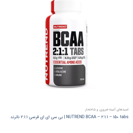
اسیدهای آمینه ضروری و شاخه‌دار
NUTREND BCAA – 2:1:1 – 150 tabs | بی سی ای ای قرصی 2:1:1 ناترند