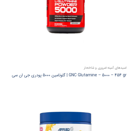
اسیدهای آمینه ضروری و شاخه‌دار
GNC Glutamine – 5000 – 454 gr | گلوتامین 5000 پودری جی ان سی