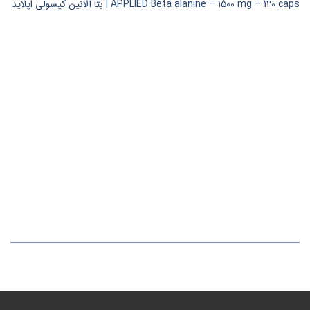
APPLIED Beta alanine – 1500 mg – 120 caps | بتا آلانین کپسولی اپلاید