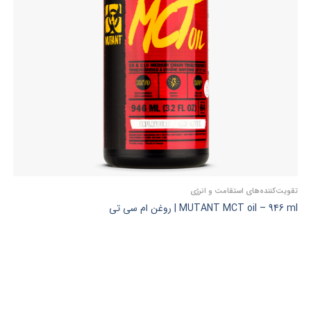
تقویت‌کننده‌های استقامت و انرژی
MUTANT MCT oil – 946 ml | روغن ام سی تی