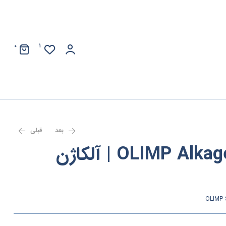
0
1
بعد
قبلی
OLIMP Alkagen – 120 caps | آلکاژن
OLIMP