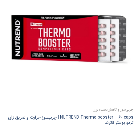
چربی‌سوز و کاهش‌دهنده وزن
NUTREND Thermo booster – 60 caps | چربیسوز حرارت و تعریق زای
ترمو بوستر ناترند