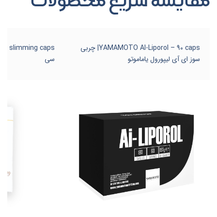
مقایسه سریع محصولات
YAMAMOTO AI-Liporol – 90 caps| چربی
سوز ای آی لیپورول یاماموتو
سی