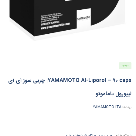
موجود
YAMAMOTO AI-Liporol – 90 caps| چربی سوز ای آی
لیپورول یاماموتو
برندها:
YAMAMOTO ITA
دسته بندی:
چربی‌سوز و کاهش‌دهنده وزن