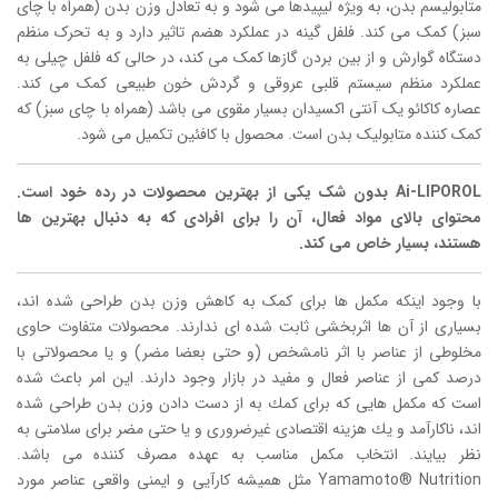
متابولیسم بدن، به ویژه لیپیدها می شود و به تعادل وزن بدن (همراه با چای
سبز) کمک می کند. فلفل گینه در عملکرد هضم تاثیر دارد و به تحرک منظم
دستگاه گوارش و از بین بردن گازها کمک می کند، در حالی که فلفل چیلی به
عملکرد منظم سیستم قلبی عروقی و گردش خون طبیعی کمک می کند.
عصاره کاکائو یک آنتی اکسیدان بسیار مقوی می باشد (همراه با چای سبز) که
کمک کننده متابولیک بدن است. محصول با کافئین تکمیل می شود.
Ai-LIPOROL بدون شک یکی از بهترین محصولات در رده خود است.
محتوای بالای مواد فعال، آن را برای افرادی که به دنبال بهترین ها
هستند، بسیار خاص می کند.
با وجود اینکه مکمل ها برای کمک به کاهش وزن بدن طراحی شده اند،
بسیاری از آن ها اثربخشی ثابت شده ای ندارند. محصولات متفاوت حاوی
مخلوطی از عناصر با اثر نامشخص (و حتی بعضا مضر) و یا محصولاتی با
درصد کمی از عناصر فعال و مفید در بازار وجود دارند. این امر باعث شده
است که مكمل هایی كه برای كمك به از دست دادن وزن بدن طراحی شده
اند، ناكارآمد و یك هزینه اقتصادی غیرضروری و یا حتی مضر برای سلامتی به
نظر بیایند. انتخاب مکمل مناسب به عهده مصرف کننده می باشد.
Yamamoto® Nutrition مثل همیشه کارآیی و ایمنی واقعی عناصر مورد